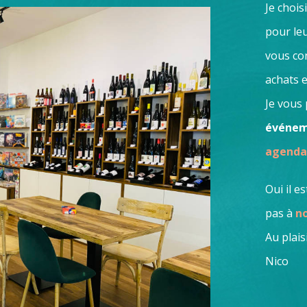
Je chois
pour le
vous con
achats e
Je vous
événem
agenda
Oui il e
pas à
no
Au plais
Nico