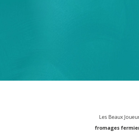
Les Beaux Joueur
fromages fermiers