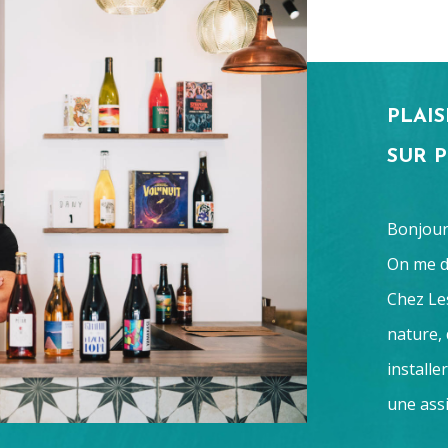
PLAIS
SUR 
Bonjour 
On me 
Chez Le
nature,
installe
une assi