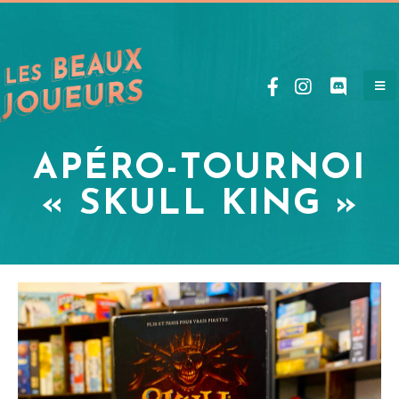
APÉRO-TOURNOI
« SKULL KING »