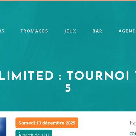
NS
FROMAGES
JEUX
BAR
AGEN
LIMITED : TOURNOI 
5
Pa
Samedi 13 décembre 2025
co
À partir de 11H