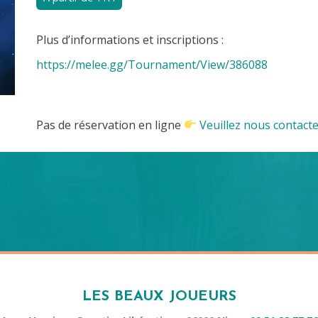
Plus d’informations et inscriptions :
https://melee.gg/Tournament/View/386088
Pas de réservation en ligne
Veuillez nous contact
LES BEAUX JOUEURS