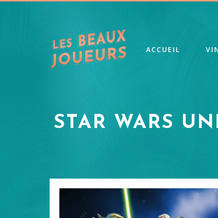
ACCUEIL
VI
STAR WARS UN